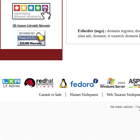
3D Secure Güvenli Alışveriş
Etiketler (tags) :
domain register, dom
alan adı, domain
, tr uzantılı domain 
|
|
Garanti ve İade
Hizmet Sözleşmesi
Web Tasarım Sözleşme
Her hakkı saklıdır - C