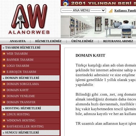
Kullanıcı Paneli
ANASAYFA
|
HİZMETLERİMİZ
|
ÜRÜNLERİMİZ
|
REFERANSLARIMIZ
» TASARIM HİZMETLERİ
WEB TASARIM
DOMAIN KAYIT
BANNER TASARIM
Türkçe karşılığı alan adı olan domai
LOGO TASARIM
şeklinde bir internet adresine sahip 
E-BROŞÜR TASARIM
üzerindeki adresiniz ve size erişilme
» DOMAIN HİZMETLERİ
işlemi genellikle 1 yıllık olarak yapı
DOMAIN SORGULAMA
yapılabilir.
DOMAIN KAYIT
Bilindiği gibi .com, .net, .org domain
DOMAIN YENİLEME
almak istediğiniz domain daha önced
DOMAIN TRANSFER
alımında hızlı davranmalı, özellikle 
» HOSTING HİZMETLERİ
hiç vakit kaybetmeden tescil işlemi
bile, adınıza kayıtlı ve her an kullan
LINUX HOSTING
WINDOWS HOSTING
TR uzantılı alan adlarının kayıt işle
BAYİ-RESELLER HOSTING
» SUNUCU HİZMETLERİ