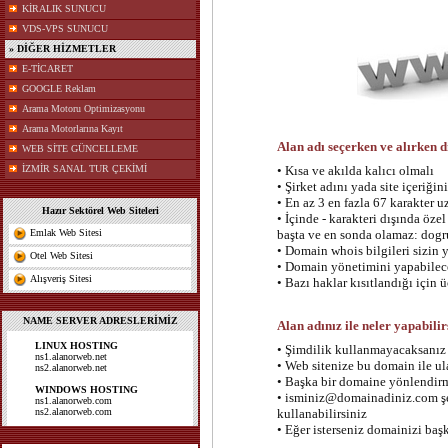
KİRALIK SUNUCU
VDS-VPS SUNUCU
» DİĞER HİZMETLER
E-TİCARET
GOOGLE Reklam
Arama Motoru Optimizasyonu
Arama Motorlarına Kayıt
Alan adı seçerken ve alırken d
WEB SİTE GÜNCELLEME
İZMİR SANAL TUR ÇEKİMİ
• Kısa ve akılda kalıcı olmalı
• Şirket adını yada site içeriğin
• En az 3 en fazla 67 karakter 
Hazır Sektörel Web Siteleri
• İçinde - karakteri dışında öze
Emlak Web Sitesi
başta ve en sonda olamaz: dogr
• Domain whois bilgileri sizin y
Otel Web Sitesi
• Domain yönetimini yapabilece
Alışveriş Sitesi
• Bazı haklar kısıtlandığı için 
NAME SERVER ADRESLERİMİZ
Alan adınız ile neler yapabilir
LINUX HOSTING
• Şimdilik kullanmayacaksanız e
ns1.alanorweb.net
• Web sitenize bu domain ile ul
ns2.alanorweb.net
• Başka bir domaine yönlendirm
WINDOWS HOSTING
• isminiz@domainadiniz.com şek
ns1.alanorweb.com
ns2.alanorweb.com
kullanabilirsiniz
• Eğer isterseniz domainizi başk