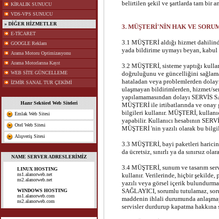
belirtilen şekil ve şartlarda tam bir a
KİRALIK SUNUCU
VDS-VPS SUNUCU
» DİĞER HİZMETLER
3. MÜŞTERİ'NİN HAK VE SOR
E-TİCARET
3.1 MÜŞTERİ aldığı hizmet dahilind
GOOGLE Reklam
yada bildirime uymayı beyan, kabul 
Arama Motoru Optimizasyonu
Arama Motorlarına Kayıt
3.2 MÜŞTERİ, sisteme yaptığı kullanıc
WEB SİTE GÜNCELLEME
doğruluğunu ve güncelliğini sağlama
hataladan veya problemlerden dolayı
İZMİR SANAL TUR ÇEKİMİ
ulaşmayan bildirimlerden, hizmet/ser
yapılamamasından dolayı SERVİS S
Hazır Sektörel Web Siteleri
MÜŞTERİ ile irtibatlarında ve onay 
bilgileri kullanır. MÜŞTERİ, kullan
Emlak Web Sitesi
yapabilir. Kullanıcı hesabının SER
Otel Web Sitesi
MÜŞTERİ 'nin yazılı olarak bu bilgile
Alışveriş Sitesi
3.3 MÜŞTERİ, bayi paketleri haricin
da ücretsiz, sınırlı ya da sınırsız ol
NAME SERVER ADRESLERİMİZ
3.4 MÜŞTERİ, sunum ve tasarım serv
LINUX HOSTING
ns1.alanorweb.net
kullanır. Verilerinde, hiçbir şekilde,
ns2.alanorweb.net
yazılı veya görsel içerik bulundurm
SAĞLAYICI, sorumlu tutulamaz, sor
WINDOWS HOSTING
ns1.alanorweb.com
maddenin ihlali durumunda anlaşma
ns2.alanorweb.com
servisler durdurup kapatma hakkına s