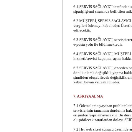
6.1 SERVİS SAĞLAYICI tarafından sağ
sipariş işlemi sırasında belirtilen mik
6.2 MÜŞTERİ, SERVİS SAĞLAYICI servis
vergileri ödemeyi kabul eder. Ücretl
edilecektir.
6.3 SERVİS SAĞLAYICI, servis ücret
e-posta yolu ile bildirmektedir.
6.4 SERVİS SAĞLAYICI, MÜŞTERİ öd
hizmeti/servisi kapatma, açma hakkını
6.5 SERVİS SAĞLAYICI, önceden haber
dönük olarak değişiklik yapma hakkı
şimdiden oluşabilecek değişiklikleri
kabul, beyan ve taahhüt eder.
7. ASKIYA ALMA
7.1 Ödemelerde yaşanan problemle
servislerinin tamamını durdurma hakk
erişimleri yapılamayacaktır. Bu du
oluşabilecek zararlardan dolayı SE
7.2 Her web sitesi sunucu üzerinde 