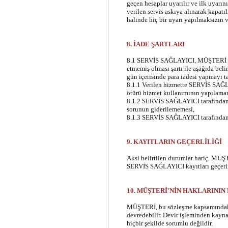
geçen hesaplar uyarılır ve ilk uyar
verilen servis askıya alınarak kapa
halinde hiç bir uyarı yapılmaksızın v
8. İADE ŞARTLARI
8.1 SERVİS SAĞLAYICI, MÜŞTERİ 'nin
etmemiş olması şartı ile aşağıda beli
gün içerisinde para iadesi yapmayı t
8.1.1 Verilen hizmette SERVİS SAĞ
ötürü hizmet kullanımının yapılama
8.1.2 SERVİS SAĞLAYICI tarafından 
sorunun giderilememesi,
8.1.3 SERVİS SAĞLAYICI
tarafında
9. KAYITLARIN GEÇERLİLİĞİ
Aksi belirtilen durumlar hariç, MÜŞTE
SERVİS SAĞLAYICI kayıtları geçerli 
10. MÜŞTERİ'NİN HAKLARININ
MÜŞTERİ, bu sözleşme kapsamındaki 
devredebilir. Devir işleminden ka
hiçbir şekilde sorumlu değildir.