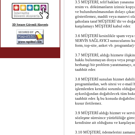
3.5 MÜŞTERİ, telif hakları yasasına 
resim vs. dökümanların izinsiz kopy
ve bulundurulmasından dolayı çıkac
gösterilemez, maddi veya manevi ol
şahıslara taraf MÜŞTERİ 'dir ve doğ
3D Secure Güvenli Alışveriş
karşılamayı MÜŞTERİ kabul eder.
3.6 MÜŞTERİ kesinlikle spam veya s
SERVİS SAĞLAYICI sunucularını kulla
form, top-site, anket vb. programlar)
3.7 MÜŞTERİ, aldığı hizmete ilişkin
hakkı bulunmayan dosya veya progra
herhangi bir problem yaratmamayı, o
taahhüt eder.
3.8 MÜŞTERİ sunulan hizmet dahili
programlardan, web sitesi ve e-mail 
işlemlerden kendisi sorumlu olduğunu
aykırılığından doğabilecek tüm huku
taahhüt eder. İş bu konuda doğabil
kusur iletilemez.
3.9 MÜŞTERİ aldığı hizmet ve servis
sözleşme süresince yürürlülüğe gire
kendisine ait olduğunu ve karşılayac
3.10 MÜŞTERİ, ödemelerini zamanın