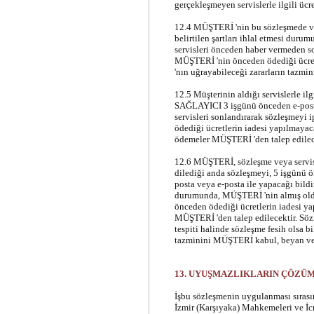
gerçekleşmeyen servislerle ilgili ücr
12.4 MÜŞTERİ 'nin bu sözleşmede v
belirtilen şartları ihlal etmesi d
servisleri önceden haber vermeden so
MÜŞTERİ 'nin önceden ödediği ücre
'nın uğrayabileceği zararların tazm
12.5 Müşterinin aldığı servislerle i
SAĞLAYICI 3 işgünü önceden e-posta
servisleri sonlandırarak sözleşmeyi
ödediği ücretlerin iadesi yapılmayaca
ödemeler MÜŞTERİ 'den talep edilec
12.6 MÜŞTERİ, sözleşme veya servis k
dilediği anda sözleşmeyi, 5 işgünü
posta veya e-posta ile yapacağı bild
durumunda, MÜŞTERİ 'nin almış oldu
önceden ödediği ücretlerin iadesi ya
MÜŞTERİ 'den talep edilecektir. Sözl
tespiti halinde sözleşme fesih olsa 
tazminini MÜŞTERİ kabul, beyan ve 
13. UYUŞMAZLIKLARIN ÇÖZÜ
İşbu sözleşmenin uygulanması sıras
İzmir (Karşıyaka) Mahkemeleri ve İc