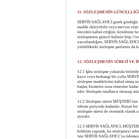
11. SÖZLEŞMENİN GÜNCELLİĞ
SERVİS SAĞLAYICI gerek gördüğü tak
madde ekleyebilir veya mevcut olan 
önceden kabul ettiğini, kendisine he
sözleşmenin güncel halinin http://ww
yayınlandığını, SERVİS SAĞLAYICI h
yürürlükteki sözleşme şartlarını da k
12. SÖZLEŞMENİN SÜRESİ VE İ
12.1 İşbu sözleşme yukarıda belirtile
kayıt veya herhangi bir yolla SERV
sözleşme maddelerini kabul etmiş say
başlar, hizmetin sona ermesine kadar
eder. Sözleşme taraflarca okunup anl
12.2 Sözleşme süresi MÜŞTERİ 'nin il
ödeme periyodu kadardır. Alınan bir 
sözleşme süresi de otomatik olarak u
aynıdır.
12.3 SERVİS SAĞLAYICI, MÜŞTERİ 'ye
bildirim yaparak, bu sözleşmeyi se
'nin SERVİS SAĞLAYICI 'ya ödemesin