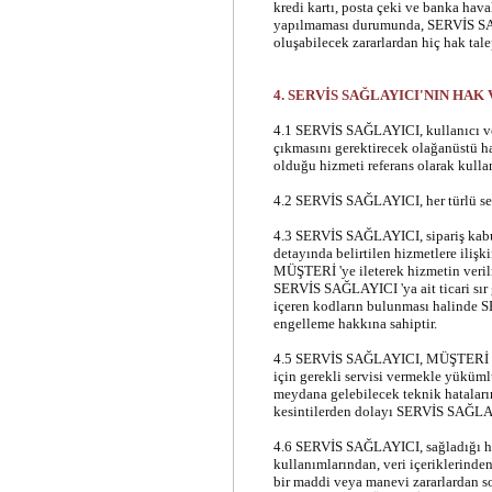
kredi kartı, posta çeki ve banka ha
yapılmaması durumunda, SERVİS SAĞL
oluşabilecek zararlardan hiç hak ta
4. SERVİS SAĞLAYICI'NIN HA
4.1 SERVİS SAĞLAYICI, kullanıcı ve
çıkmasını gerektirecek olağanüstü ha
olduğu hizmeti referans olarak kullan
4.2 SERVİS SAĞLAYICI, her türlü serv
4.3 SERVİS SAĞLAYICI, sipariş kabu
detayında belirtilen hizmetlere ilişkin
MÜŞTERİ 'ye ileterek hizmetin verilm
SERVİS SAĞLAYICI 'ya ait ticari sır 
içeren kodların bulunması halinde 
engelleme hakkına sahiptir.
4.5 SERVİS SAĞLAYICI, MÜŞTERİ web
için gerekli servisi vermekle yükü
meydana gelebilecek teknik hataların
kesintilerden dolayı SERVİS SAĞLA
4.6 SERVİS SAĞLAYICI, sağladığı hi
kullanımlarından, veri içeriklerinden
bir maddi veya manevi zararlardan s