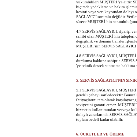
yükümlükleri MÜŞTERİ 'ye aittir. S
biçimde yedekleme ve bakım işlemin
kesinti veya veri kaybından dolayı 
SAĞLAYICI
sorumlu değildir. Veril
sürece MÜŞTERİ 'nin sorumluluğund
4.7 SERVİS SAĞLAYICI, siparişi ver
sahibi olan MÜŞTERİ 'nin talepleri
değişiklik ve domain transfer işlemle
MÜŞTERİ 'nin SERVİS SAĞLAYICI 'ya
4.8 SERVİS SAĞLAYICI, MÜŞTERİ 'ye 
durdurma hakkına sahiptir. SERVİS
'ye teknik destek sunmama hakkına s
5. SERVİS SAĞLAYICI'NIN SI
5.1 SERVİS SAĞLAYICI, MÜŞTERİ 'ye 
gerekli çabayı sarf edecektir. Bunu
ihtiyaçlarını tam olarak karşılayacağı
seviyesini garanti etmez. MÜŞTERİ 
hizmetin kullanımından ve/veya kul
dolaylı zararlarında SERVİS SAĞLAY
toplam bedeli kadar olabilir.
6. ÜCRETLER VE ÖDEME