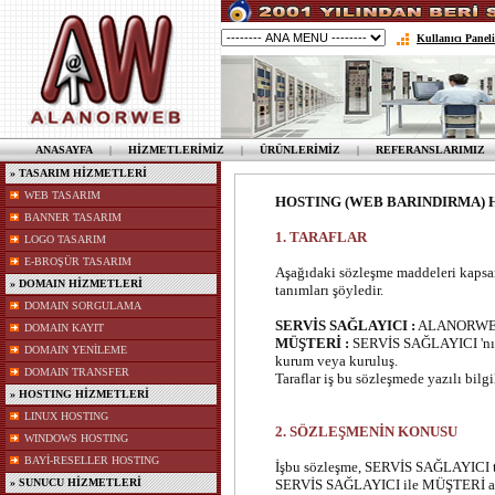
Kullanıcı Paneli
ANASAYFA
|
HİZMETLERİMİZ
|
ÜRÜNLERİMİZ
|
REFERANSLARIMIZ
» TASARIM HİZMETLERİ
WEB TASARIM
HOSTING (WEB BARINDIRMA) 
BANNER TASARIM
1. TARAFLAR
LOGO TASARIM
E-BROŞÜR TASARIM
Aşağıdaki sözleşme maddeleri ka
» DOMAIN HİZMETLERİ
tanımları şöyledir.
DOMAIN SORGULAMA
SERVİS SAĞLAYICI :
ALANORWEB 
DOMAIN KAYIT
MÜŞTERİ :
SERVİS SAĞLAYICI 'nın 
DOMAIN YENİLEME
kurum veya kuruluş.
DOMAIN TRANSFER
Taraflar iş bu sözleşmede yazılı bilg
» HOSTING HİZMETLERİ
LINUX HOSTING
2. SÖZLEŞMENİN KONUSU
WINDOWS HOSTING
BAYİ-RESELLER HOSTING
İşbu sözleşme, SERVİS SAĞLAYICI ta
» SUNUCU HİZMETLERİ
SERVİS SAĞLAYICI ile MÜŞTERİ arası