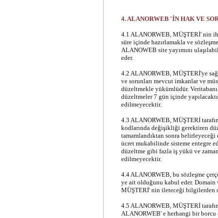
4. ALANORWEB 'İN HAK VE S
4.1 ALANORWEB, MÜŞTERİ' nin ihtiy
süre içinde hazırlamakla ve sözleşm
ALANOWEB site yayımını ulaşılabili
eder.
4.2 ALANORWEB, MÜŞTERİ'ye sağlanm
ve sorunları mevcut imkanlar ve mü
düzeltmekle yükümlüdür. Veritabanı
düzeltmeler 7 gün içinde yapılacaktı
edilmeyecektir.
4.3 ALANORWEB, MÜŞTERİ tarafından 
kodlarında değişikliği gerektiren düz
tamamlandıktan sonra belirleyeceği e
ücret mukabilinde sisteme entegre ed
düzeltme gibi fazla iş yükü ve zaman
edilmeyecektir.
4.4 ALANORWEB, bu sözleşme çerçev
ye ait olduğunu kabul eder. Domain w
MÜŞTERİ' nin ileteceği bilgilerden o
4.5 ALANORWEB, MÜŞTERİ tarafında
ALANORWEB' e herhangi bir borcu olm