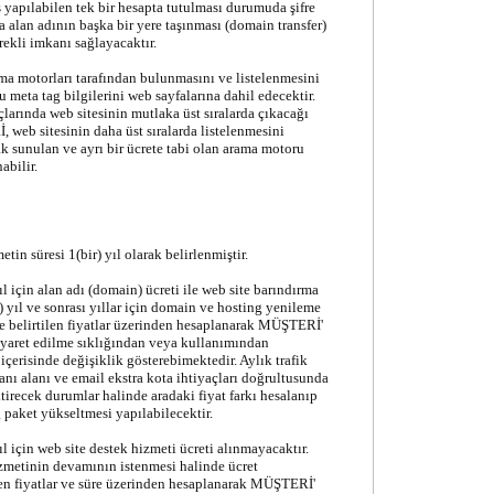
iş yapılabilen tek bir hesapta tutulması durumuda şifre
 alan adının başka bir yere taşınması (domain transfer)
li imkanı sağlayacaktır.
 motorları tarafından bulunmasını ve listelenmesini
u meta tag bilgilerini web sayfalarına dahil edecektir.
larında web sitesinin mutlaka üst sıralarda çıkacağı
web sitesinin daha üst sıralarda listelenmesini
ak sunulan ve ayrı bir ücrete tabi olan arama motoru
bilir.
tin süresi 1(bir) yıl olarak belirlenmiştir.
ıl için alan adı (domain) ücreti ile web site barındırma
r) yıl ve sonrası yıllar için domain ve hosting yenileme
de belirtilen fiyatlar üzerinden hesaplanarak MÜŞTERİ'
 ziyaret edilme sıklığından veya kullanımından
çerisinde değişiklik gösterebimektedir. Aylık trafik
banı alanı ve email ekstra kota ihtiyaçları doğrultusunda
tirecek durumlar halinde aradaki fiyat farkı hesalanıp
paket yükseltmesi yapılabilecektir.
ıl için web site destek hizmeti ücreti alınmayacaktır.
izmetinin devamının istenmesi halinde ücret
len fiyatlar ve süre üzerinden hesaplanarak MÜŞTERİ'