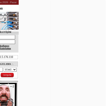
os 2026 - Pazar
mir
İLETİŞİM
kullanıcı
 hatırlatma
10.5.176.110
RGULAMA
::.