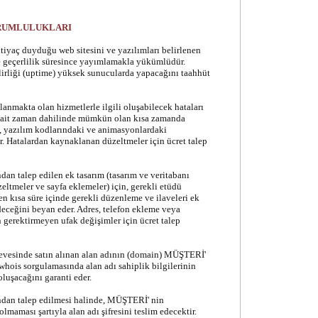
ORUMLULUKLARI
aç duyduğu web sitesini ve yazılımları belirlenen
e geçerlilik süresince yayımlamakla yükümlüdür.
rliği (uptime) yüksek sunucularda yapacağını taahhüt
akta olan hizmetlerle ilgili oluşabilecek hataları
sait zaman dahilinde mümkün olan kısa zamanda
, yazılım kodlarındaki ve animasyonlardaki
r. Hatalardan kaynaklanan düzeltmeler için ücret talep
talep edilen ek tasarım (tasarım ve veritabanı
eltmeler ve sayfa eklemeler) için, gerekli etüdü
n kısa süre içinde gerekli düzenleme ve ilaveleri ek
eceğini beyan eder. Adres, telefon ekleme veya
 gerektirmeyen ufak değişimler için ücret talep
esinde satın alınan alan adının (domain) MÜŞTERİ'
hois sorgulamasında alan adı sahiplik bilgilerinin
luşacağını garanti eder.
n talep edilmesi halinde, MÜŞTERİ' nin
aması şartıyla alan adı şifresini teslim edecektir.