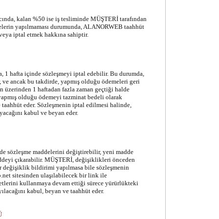
ıcında, kalan %50 ise iş tesliminde MÜŞTERİ tarafından
lerin yapılmaması durumunda, ALANORWEB taahhüt
veya iptal etmek hakkına sahiptir.
 1 hafta içinde sözleşmeyi iptal edebilir. Bu durumda,
er, ve ancak bu takdirde, yapmış olduğu ödemeleri geri
n üzerinden 1 haftadan fazla zaman geçtiği halde
 yapmış olduğu ödemeyi tazminat bedeli olarak
ahhüt eder. Sözleşmenin iptal edilmesi halinde,
yacağını kabul ve beyan eder.
sözleşme maddelerini değiştirebilir, yeni madde
ddeyi çıkarabilir. MÜŞTERİ, değişiklikleri önceden
ir değişiklik bildirimi yapılmasa bile sözleşmenin
et sitesinden ulaşılabilecek bir link ile
erini kullanmaya devam ettiği sürece yürürlükteki
yılacağını kabul, beyan ve taahhüt eder.
Ü