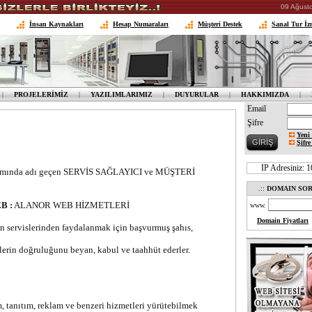
09 Ağust
İnsan Kaynakları
Hesap Numaraları
Müşteri Destek
Sanal Tur İz
|
PROJELERİMİZ
|
YAZILIMLARIMIZ
|
DUYURULAR
|
HAKKIMIZDA
|
Email
Şifre
Yeni 
Şifre
IP Adresiniz: 
psamında adı geçen SERVİS SAĞLAYICI ve MÜŞTERİ
.::
DOMAIN SO
B :
ALANOR WEB HİZMETLERİ
www.
Domain Fiyatları
servislerinden faydalanmak için başvurmuş şahıs,
ilerin doğruluğunu beyan, kabul ve taahhüt ederler.
, tanıtım, reklam ve benzeri hizmetleri yürütebilmek