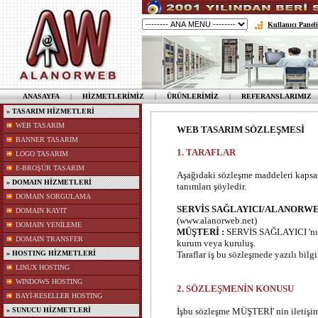
Kullanıcı Paneli
ANASAYFA
|
HİZMETLERİMİZ
|
ÜRÜNLERİMİZ
|
REFERANSLARIMIZ
» TASARIM HİZMETLERİ
WEB TASARIM
WEB TASARIM SÖZLEŞMESİ
BANNER TASARIM
1. TARAFLAR
LOGO TASARIM
E-BROŞÜR TASARIM
Aşağıdaki sözleşme maddeleri ka
» DOMAIN HİZMETLERİ
tanımları şöyledir.
DOMAIN SORGULAMA
SERVİS SAĞLAYICI/ALANORWE
DOMAIN KAYIT
(www.alanorweb.net)
DOMAIN YENİLEME
MÜŞTERİ :
SERVİS SAĞLAYICI 'nın 
DOMAIN TRANSFER
kurum veya kuruluş.
» HOSTING HİZMETLERİ
Taraflar iş bu sözleşmede yazılı bilg
LINUX HOSTING
WINDOWS HOSTING
2. SÖZLEŞMENİN KONUSU
BAYİ-RESELLER HOSTING
» SUNUCU HİZMETLERİ
İşbu sözleşme MÜŞTERİ' nin iletişim