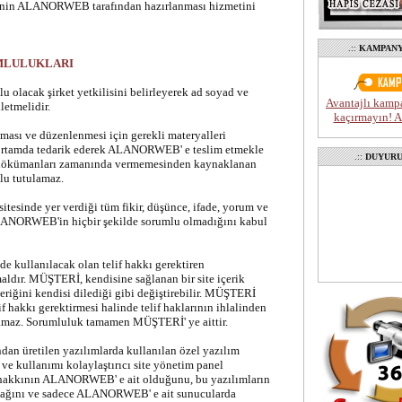
sinin ALANORWEB tarafından hazırlanması hizmetini
.::
KAMPAN
UMLULUKLARI
 olacak şirket yetkilisini belirleyerek ad soyad ve
Avantajlı kamp
letmelidir.
kaçırmayın! Ac
ması ve düzenlenmesi için gerekli materyalleri
l ortamda tedarik ederek ALANORWEB' e teslim etmekle
.::
DUYUR
dökümanları zamanında vermemesinden kaynaklanan
u tutulamaz.
itesinde yer verdiği tüm fikir, düşünce, ifade, yorum ve
ALANORWEB'in hiçbir şekilde sorumlu olmadığını kabul
e kullanılacak olan telif hakkı gerektiren
lmaldır. MÜŞTERİ, kendisine sağlanan bir site içerik
eriğini kendisi dilediği gibi değiştirebilir. MÜŞTERİ
if hakkı gerektirmesi halinde telif haklarının ihlalinden
az. Sorumluluk tamamen MÜŞTERİ' ye aittir.
 üretilen yazılımlarda kullanılan özel yazılım
i ve kullanımı kolaylaştırıcı site yönetim panel
f hakkının ALANORWEB' e ait olduğunu, bu yazılımların
yacağını ve sadece ALANORWEB' e ait sunucularda