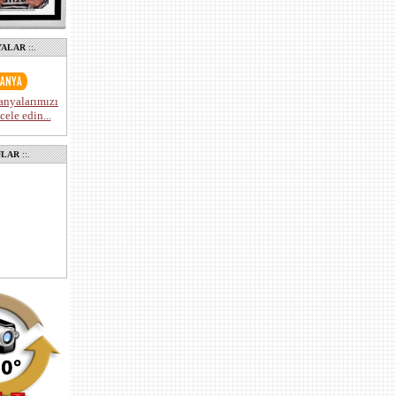
YALAR
::.
anyalarımızı
ele edin...
ULAR
::.