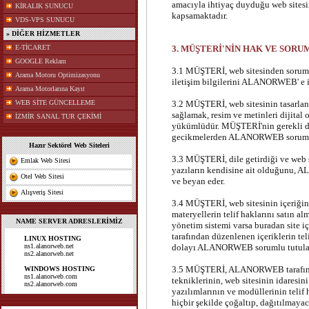
amacıyla ihtiyaç duyduğu web site
KİRALIK SUNUCU
kapsamaktadır.
VDS-VPS SUNUCU
» DİĞER HİZMETLER
E-TİCARET
3. MÜŞTERİ'NİN HAK VE SOR
GOOGLE Reklam
3.1 MÜŞTERİ, web sitesinden sorumlu
Arama Motoru Optimizasyonu
iletişim bilgilerini ALANORWEB' e i
Arama Motorlarına Kayıt
WEB SİTE GÜNCELLEME
3.2 MÜŞTERİ, web sitesinin tasarlan
sağlamak, resim ve metinleri dijita
İZMİR SANAL TUR ÇEKİMİ
yükümlüdür. MÜŞTERİ'nin gerekli 
gecikmelerden ALANORWEB soruml
Hazır Sektörel Web Siteleri
3.3 MÜŞTERİ, dile getirdiği ve web s
Emlak Web Sitesi
yazıların kendisine ait olduğunu, 
Otel Web Sitesi
ve beyan eder.
Alışveriş Sitesi
3.4 MÜŞTERİ, web sitesinin içeriğind
materyellerin telif haklarını satın a
NAME SERVER ADRESLERİMİZ
yönetim sistemi varsa buradan site iç
tarafından düzenlenen içeriklerin tel
LINUX HOSTING
ns1.alanorweb.net
dolayı ALANORWEB sorumlu tutulam
ns2.alanorweb.net
3.5 MÜŞTERİ, ALANORWEB tarafından
WINDOWS HOSTING
ns1.alanorweb.com
tekniklerinin, web sitesinin idaresin
ns2.alanorweb.com
yazılımlarının ve modüllerinin teli
hiçbir şekilde çoğaltıp, dağıtılma