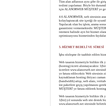
Tüm alan adlarının aynı şifre ile gir
teslimi yapılamaz. Böyle bir durumda
için ALANORWEB MÜŞTERİ' ye gerek
4.6 ALANORWEB, web sitesinin arama
kolaylaştıracak site içeriği ile uyuml
Yapılacak olan bu işlem, arama sonuç
garantisini vermemektedir. MÜŞTERİ, 
istemesi halinde ayrı bir hizmet olar
optimizasyonu hizmetinden faydalana
5. HİZMET BEDELİ VE SÜRESİ
İşbu sözleşme ile taahhüt edilen hizme
Web tasarım hizmetiyle birlikte ilk y
(hosting) ücreti alınmayacaktır. 1(bi
ücretleri www.alanorweb.net sitesin
ye fatura edilecektir. Web sitesinin
kaynaklanan hosting ihtiyacı zaman i
(bandwidth) artışı, web alanı, verita
üst paketlere geçiş yapılmasını gerek
MÜŞTERİ' ye fatura edilerek hosting 
Web tasarım hizmetiyle birlikte ilk y
1(bir) yıl sonunda web site destek h
www.alanorweb.net sitesinde belirti