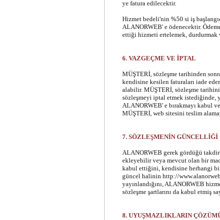
ye fatura edilecektir.
Hizmet bedeli'nin %50 si iş başlang
ALANORWEB' e ödenecektir. Ödeme
ettiği hizmeti ertelemek, durdurmak 
6. VAZGEÇME VE İPTAL
MÜŞTERİ, sözleşme tarihinden sonra,
kendisine kesilen faturaları iade ed
alabilir. MÜŞTERİ, sözleşme tarihini
sözleşmeyi iptal etmek istediğinde,
ALANORWEB' e bırakmayı kabul ve ta
MÜŞTERİ, web sitesini teslim alama
7. SÖZLEŞMENİN GÜNCELLİĞİ
ALANORWEB gerek gördüğü takdirde 
ekleyebilir veya mevcut olan bir ma
kabul ettiğini, kendisine herhangi b
güncel halinin http://www.alanorweb.n
yayınlandığını, ALANORWEB hizmetl
sözleşme şartlarını da kabul etmiş sa
8. UYUŞMAZLIKLARIN ÇÖZÜM