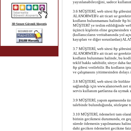
yayınlanabileceğini, sadece kullanı
3.6 MÜŞTERİ, web sitesi ftp şifresini
ALANORWEB'e ait ticari sır gerektire
kodların bulunmaması halinde ftp bil
3D Secure Güvenli Alışveriş
MÜŞTERİ' ye teslim edildiğinde web si
üçüncü kişilerin eline geçmesinden 
(kullanıcıların veritabanında yol açt
kayıpları ve diğer sorunlardan) A
3.7 MÜŞTERİ, web sitesi ftp şifresini
ALANORWEB'e ait ticari sır gerektire
kodların bulunması halinde, bu kod
teklif hakkı sahibidir, siteye daha f
ftp şifresi verilebilir. Bu kodların i
ve çalışmasını yitirmesinden dola
3.8 MÜŞTERİ, web sitesi ile birlikte
sağlandığı için www.alanorweb.net s
servis kullanım şartlarına da uymak 
3.9 MÜŞTERİ, yapım aşamasında üzeri
talebinde bulunduğunda, sözleşme tu
3.10 MÜŞTERİ, ödemeleri tam olara
birinin gecikmesi durumunda, en geç 
sürede ödemenin yapılmaması halinde
dahi geciken ödemeleri gecikme faizl