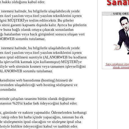
m hakkı olduğunu kabul eder.
 istemesi halinde, bu bilgilerle ulaşılabilecek yerde
.:
SATIŞ ORT
n özel yazılım veya özel yazılım tekniklerini içeren
gisi MÜŞTERİ'ye teslim edilecektir. Bu şifreler
tesi garanti kapsamı dışında kalır. Ayrıca bu şifrelerin
ve buna bağlı olarak ortaya çıkacak sorunlardan
ığı hatalardan veya hack girişimleri sonucu oluşan veri
LANORWEB sorumlu tutulamaz.
 istemesi halinde, bu bilgilerle ulaşılabilecek yerde
n özel yazılım veya özel yazılım tekniklerini içeren
ların iptal edilmesi suretiyle (ALANORWEB bu kodların
azla işlevsellik katmak için kullanmıştır) MÜŞTERİ'ye
Satış ortağımız olup
ptaliyle web sitesinin kısmen veya tamamen işlevselliğini
almak istemez
yı ALANORWEB sorumlu tutulamaz.
 kendisine web barındırma (hosting) hizmeti de
itesinden ulaşabileceği web hosting sözleşmesi ve
zorundadır.
nde çalışılan tasarımı bütün olarak değiştirme
tarının %20'si kadar fark ödeyeceğini kabul eder.
k, gününde ve nakten yapmaldır. Ödemelerden herhangi
takip eden bir hafta içinde yapacağını, tanınan bu ek
 sözleşmenin iptal olacağını ve sözleşme iptal olsa
eriyle birlikte ödeyeceğini kabul ve taahhüt eder.