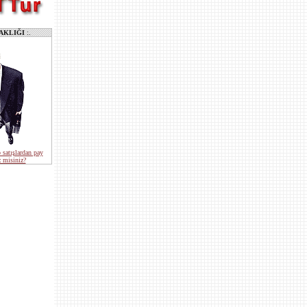
AKLIĞI
:.
 satışlardan pay
 misiniz?